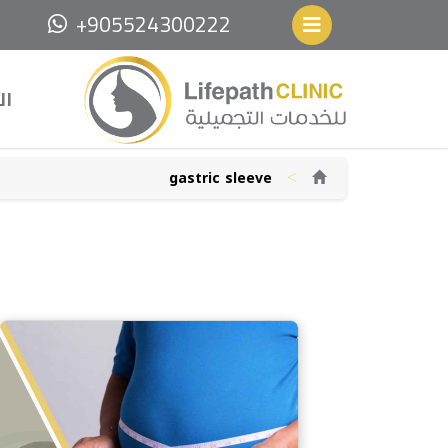
+905524300222
ال
>
gastric sleeve