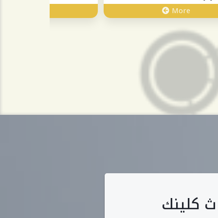
More
More
ث كلينك