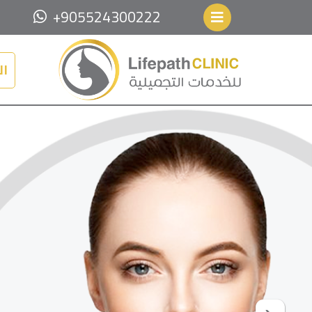
+905524300222
ال
Next