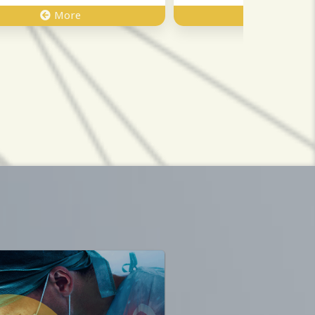
More
More