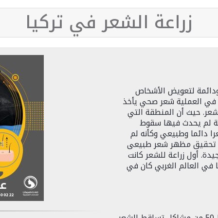
زراعة الشعر في تركيا
 ودائمة لتعويض الأشخاص
 في العملية شعر صحي يأخذ
عر. حيث أن المنطقة التي
ة لم يحدث فيها سقوط
ا دائما وطبيعي وكأنه لم
و تحقيق مظهر شعر طبيعى
دة. أول زراعة للشعر كانت
يق لها في العالم الغربي كان في
في يومنا هذا يعاني 50 % من الذكور فوق سن ال50 من مشاكل تساقط الشعر