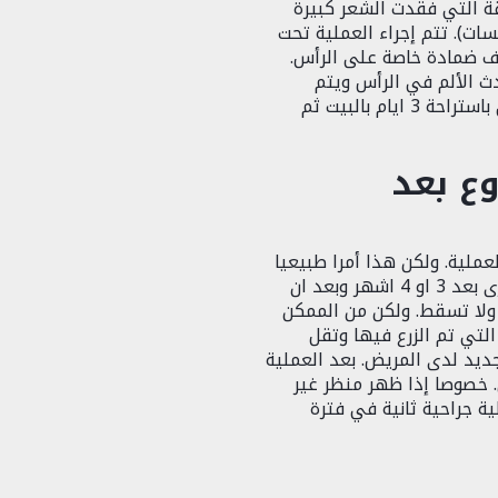
ة التي فقدت الشعر كبيرة
ات). تتم إجراء العملية تحت
لف ضمادة خاصة على الرأس.
دث الألم في الرأس ويتم
السيطرة عليها بمسكن الالم. وفي الغالب يوصي باستراحة 3 ايام بالبيت ثم
ع بعد
عملية. ولكن هذا أمرا طبيعيا
لأن الشعر الذي يسقط عند المريض ينمو مرة اخرى بعد 3 او 4 اشهر وبعد ان
ولا تسقط. ولكن من الممكن
تي تم الزرع فيها وتقل
جديد لدى المريض. بعد العملية
 خصوصا إذا ظهر منظر غير
 جراحية ثانية في فترة