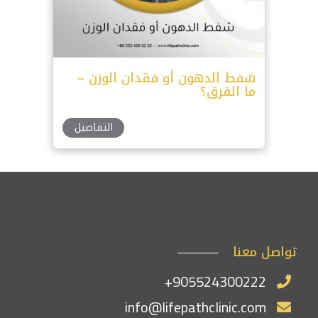
شفط الدهون أو فقدان الوزن –
ما الفرق؟
التفاصيل
تواصل معنا
+905524300222
info@lifepathclinic.com