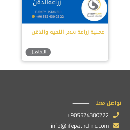
عملية زراعة شعر اللحية والذقن
التفاصيل
تواصل معنا
+905524300222
info@lifepathclinic.com