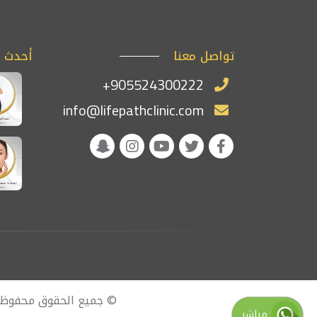
تواصل معنا
أحدث ا
+905524300222
info@lifepathclinic.com
© جميع الحقوق محفوظ
مباشر