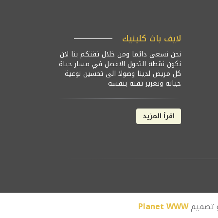
لايف باث كلينيك
نحن نسعى دائما ومن خلال ثقتكم بنا لان
نكون نقطة التحول الافضل في مسار حياة
كل مريض لدينا وصولا الى تحسين نوعية
حياته وتعزيز ثقته بنفسه
اقرأ المزيد
و تصميم
Planet WWW