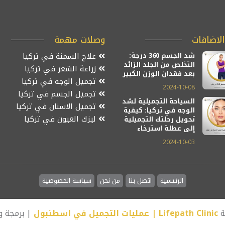
لاضافات
وصلات مهمة
شد الجسم 360 درجة:
علاج السمنة في تركيا
التخلص من الجلد الزائد
زراعة الشعر في تركيا
بعد فقدان الوزن الكبير
تجميل الوجه في تركيا
2024-10-08
تجميل الجسم في تركيا
السياحة التجميلية لشد
تجميل الاسنان في تركيا
الوجه في تركيا: كيفية
ليزك العيون في تركيا
تحويل رحلتك التجميلية
إلى عطلة استرخاء
2024-10-03
الرئيسية
اتصل بنا
من نحن
سياسة الخصوصية
ة
Lifepath Clinic | عمليات التجميل في اسطنبول
| برمجة 