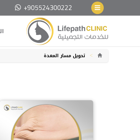
+905524300222
ال
>
تحويل مسار المعدة