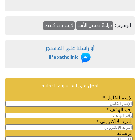
الوسوم :
جراحة تجميل الأنف
لايف باث كلينك
أو راسلنا على الماسنجر
lifepathclinic
احصل على استشارتك المجانية