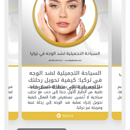
 التخلص
السياحة التجميلية لشد الوجه
كل 
ان
في تركيا: كيفية تحويل رحلتك
ش
التجميلية إلى عطلة استرخاء
الف
 الجسم
في لايف باث كلينك، يمكنك الاستمتاع بخدمات
في هذا 
ين لها،
طبية من الطراز الأول جنبًا إلى جنب مع تجارب
لمعرفته
 أفضل
سياحية لا تُنسى. يستعرض هذا المقال كيفية
فوائده، 
تحويل إجراء عملية شد الوجه إلى رحلة غنية
ومريحة عبر تركيا.
More