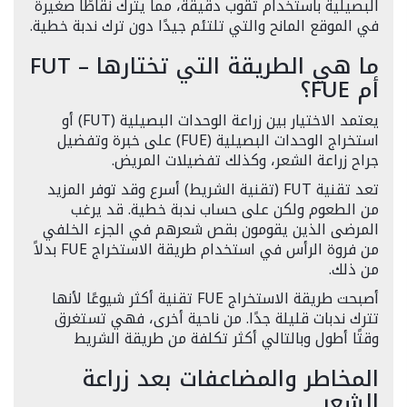
البصيلية باستخدام ثقوب دقيقة، مما يترك نقاطًا صغيرة
في الموقع المانح والتي تلتئم جيدًا دون ترك ندبة خطية.
ما هي الطريقة التي تختارها – FUT
أم FUE؟
يعتمد الاختيار بين زراعة الوحدات البصيلية (FUT) أو
استخراج الوحدات البصيلية (FUE) على خبرة وتفضيل
جراح زراعة الشعر، وكذلك تفضيلات المريض.
تعد تقنية FUT (تقنية الشريط) أسرع وقد توفر المزيد
من الطعوم ولكن على حساب ندبة خطية. قد يرغب
المرضى الذين يقومون بقص شعرهم في الجزء الخلفي
من فروة الرأس في استخدام طريقة الاستخراج FUE بدلاً
من ذلك.
أصبحت طريقة الاستخراج FUE تقنية أكثر شيوعًا لأنها
تترك ندبات قليلة جدًا. من ناحية أخرى، فهي تستغرق
وقتًا أطول وبالتالي أكثر تكلفة من طريقة الشريط
المخاطر والمضاعفات بعد زراعة
الشعر