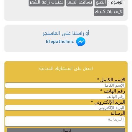
الوسوم :
الصلع
تساقط الشعر
تقنيات زراعة الشعر
لايف باث كلينك
أو راسلنا على الماسنجر
lifepathclinic
احصل على استشارتك المجانية