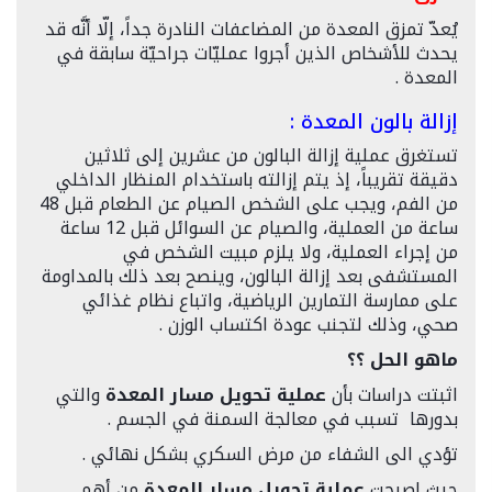
يُعدّ تمزق المعدة من المضاعفات النادرة جداً، إلّا أنَّه قد
يحدث للأشخاص الذين أجروا عمليّات جراحيّة سابقة في
المعدة .
إزالة بالون المعدة :
تستغرق عملية إزالة البالون من عشرين إلى ثلاثين
دقيقة تقريباً، إذ يتم إزالته باستخدام المنظار الداخلي
من الفم، ويجب على الشخص الصيام عن الطعام قبل 48
ساعة من العملية، والصيام عن السوائل قبل 12 ساعة
من إجراء العملية، ولا يلزم مبيت الشخص في
المستشفى بعد إزالة البالون، وينصح بعد ذلك بالمداومة
على ممارسة التمارين الرياضية، واتباع نظام غذائي
صحي، وذلك لتجنب عودة اكتساب الوزن .
ماهو الحل ؟؟
اثبتت دراسات بأن
عملية تحويل مسار المعدة
والتي
بدورها تسبب في معالجة السمنة في الجسم .
تؤدي الى الشفاء من مرض السكري بشكل نهائي .
حيث اصبحت
عملية تحويل مسار المعدة
من أهم