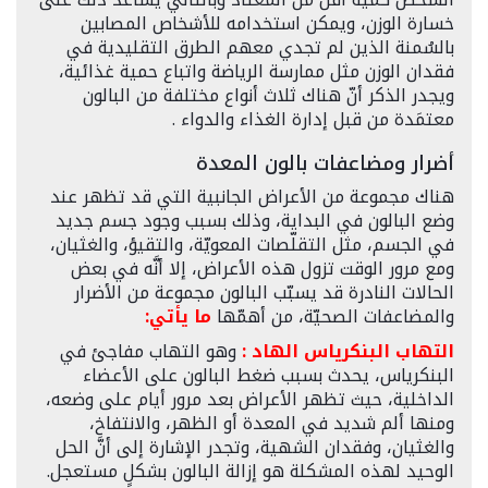
خسارة الوزن، ويمكن استخدامه للأشخاص المصابين
بالسُمنة الذين لم تجدي معهم الطرق التقليدية في
فقدان الوزن مثل ممارسة الرياضة واتباع حمية غذائية،
ويجدر الذكر أنّ هناك ثلاث أنواع مختلفة من البالون
معتمَدة من قبل إدارة الغذاء والدواء .
أضرار ومضاعفات بالون المعدة
هناك مجموعة من الأعراض الجانبية التي قد تظهر عند
وضع البالون في البداية، وذلك بسبب وجود جسم جديد
في الجسم، مثل التقلّصات المعويّة، والتقيؤ، والغثيان،
ومع مرور الوقت تزول هذه الأعراض، إلا أنَّه في بعض
الحالات النادرة قد يسبّب البالون مجموعة من الأضرار
والمضاعفات الصحيّة، من أهمّها
ما يأتي:
التهاب البنكرياس الهاد :
وهو التهاب مفاجئ في
البنكرياس، يحدث بسبب ضغط البالون على الأعضاء
الداخلية، حيث تظهر الأعراض بعد مرور أيام على وضعه،
ومنها ألم شديد في المعدة أو الظهر، والانتفاخ،
والغثيان، وفقدان الشهية، وتجدر الإشارة إلى أنَّ الحل
الوحيد لهذه المشكلة هو إزالة البالون بشكلٍ مستعجل.