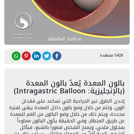
5428 مشاهدة
بالون المعدة يُعدّ بالون المعدة
(بالإنجليزية: Intragastric Balloon)
إحدى الطرق غير الجراحية التي تساعد على فقدان
الوزن، وتتم من خلال وضع بالون داخل المعدة يبقى لفترة
محددة، ويتم ذلك من خلال وضع البالون من الفم للمعدة
عن طريق المنظار، وفي الحقيقة يكون البالون مملوءاً
بمحلول ملحي، ويمنح الشخص شعوراً بالشبع، فيأكل
الشخص كمية أقلّ من المعتاد وبالتالي يساعد ذلك على