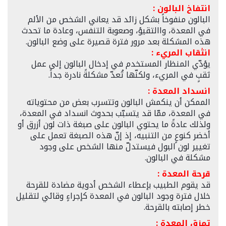
انتفاخ البالون :
البالون منفوخاً بشكل زائد قد يعاني الشخص من الألم
في المعدة، واالتقيؤ، وصعوبة التنفس، وعادة ما تحدث
هذه المشكلة بعد مرور فترة قصيرة على وضع البالون.
انثقاب المريء :
يؤدّي المنظار المستخدم في إدخال البالون إلى عمل
ثقبٍ في المريء، ولكنّها تُعدّ مشكلةً نادرة جداً.
انسداد المعدة :
الممكن أن ينكمش البالون وتتسرب بعض من محتوياته
في المعدة، ممّا قد يتسبّب بحدوث انسداد في المعدة،
ولذلك عادةً ما يحتوي البالون على صبغة ذات لون أزرق أو
أخضر كنوعٍ من التنبيه، إذ إنّ هذه الصبغة تعمل على
تغيير لون البول فيستدلّ منها الشخص على وجود
مشكلة في البالون.
قرحة المعدة :
قد يقوم الطبيب بإعطاء الشخص أدوية مضادة للقرحة
خلال فترة وجود البالون في المعدة كإجراءٍ وقائي لتقليل
خطر إصابته بالقرحة.
تمزق المعدة :