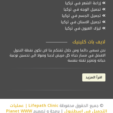
زراعة الشعر في تركيا
تجميل الوجه في تركيا
تجميل الجسم في تركيا
تجميل الاسنان في تركيا
ليزك العيون في تركيا
لايف باث كلينيك
نحن نسعى دائما ومن خلال ثقتكم بنا لان نكون نقطة التحول
الافضل في مسار حياة كل مريض لدينا وصولا الى تحسين نوعية
حياته وتعزيز ثقته بنفسه
اقرأ المزيد
© جميع الحقوق محفوظة
Lifepath Clinic | عمليات
التجميل في اسطنبول
| برمجة و تصميم
Planet WWW