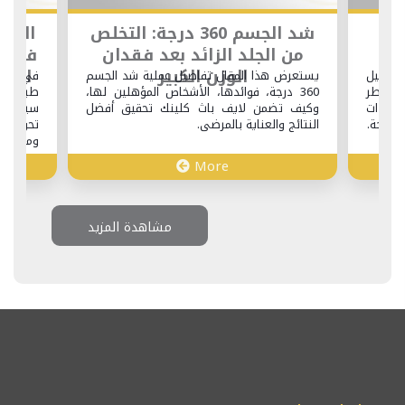
ل:
شد الجسم 360 درجة: التخلص
السيا
ة
من الجلد الزائد بعد فقدان
في تر
الوزن الكبير
التج
 تجميل
يستعرض هذا المقال تفاصيل عملية شد الجسم
في لايف
لمخاطر
360 درجة، فوائدها، الأشخاص المؤهلين لها،
طبية من 
رشادات
وكيف تضمن لايف باث كلينك تحقيق أفضل
سياحية 
لجراحة.
النتائج والعناية بالمرضى.
تحويل إ
ومريحة عب
More
مشاهدة المزيد