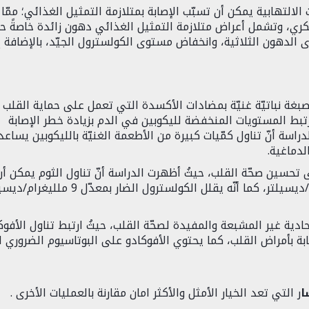
الالتهابية يمكن أن تسبّب الإصابة بمتلازمة التمثيل الغذائي؛ ممّا
سكري، وتشمل أعراض متلازمة التمثيل الغذائي دهون زائدة خاصةً ح
الدهون الثلاثية، وانخفاض مستوى الكولسترول الجيّد، بالإضافة 
ة نباتيّة غنيّة بمضادات الأكسدة التي تعمل على حماية القلب 
رتبط المستويات المنخفضة لليكوبين في الدم بزيادة خطر الإصابة
دراسة أنّ تناول كمّيات كبيرة من الأطعمة الغنيّة بالليكوبين يساعد
دماغية.
ى تحسين صحّة القلب، حيثُ أظهرت الدراسة أنّ تناول الثوم يمكن أن
يقلل من الكولسترول الكلّي بمعدّل 17 ملليغراماً/ديسيلتر، كما أنّه يقلل الكولسترول الضار بمع
حادية غير المشبعة والمفيدة لصحّة القلب، حيثُ ارتبط تناول الأفوك
 بأمراض القلب، كما يحتوي الأفوكادو على البوتاسيوم الضروري ل
ا
ر التي تعد الخيار الأمثل والأكثر امان مقارنة بالعمليات الأخرى .