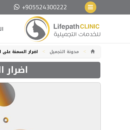
+905524300222
ال
>
>
مدونة التجميل
اضرار السمنة على ا
اضرار ا