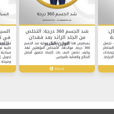
شد الجسم 360 درجة: التخلص
السياحة التج
من الجلد الزائد بعد فقدان
في تركيا: كي
الوزن الكبير
التجميلية إل
يستعرض هذا المقال تفاصيل عملية شد الجسم
في لايف باث كلينك،
360 درجة، فوائدها، الأشخاص المؤهلين لها،
طبية من الطراز الأو
وكيف تضمن لايف باث كلينك تحقيق أفضل
سياحية لا تُنسى. ي
النتائج والعناية بالمرضى.
تحويل إجراء عملية 
ومريحة عبر تركيا.
re
More