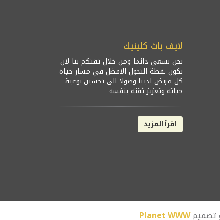
لايف باث كلينيك
نحن نسعى دائما ومن خلال ثقتكم بنا لان
نكون نقطة التحول الافضل في مسار حياة
كل مريض لدينا وصولا الى تحسين نوعية
حياته وتعزيز ثقته بنفسه
اقرأ المزيد
و تصميم
Planet WWW