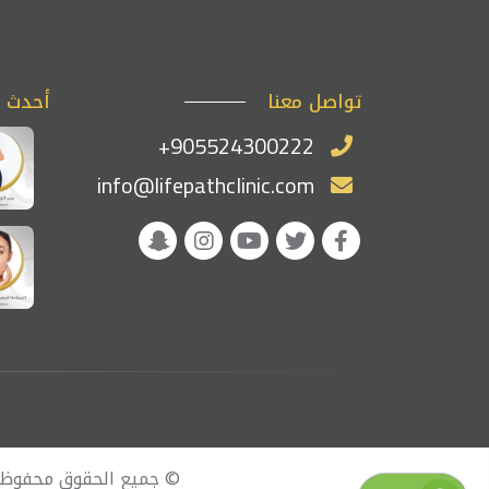
تواصل معنا
أحدث ا
+905524300222
info@lifepathclinic.com
© جميع الحقوق محفوظ