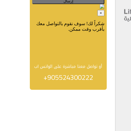
أو تواصل معنا مباشرة على الواتس اب
+905524300222