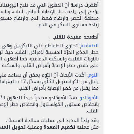
أظهرت دراسة أنّ الدهون التي قد تنتج البروتينات 
يؤدي إلى زيادة خطر الإصابة بأمراض القلب، وال
منطقة الخصر، وارتفاع ضغط الدم، وارتفاع مستوى 
زيادة مستوى السكر في الدم .
أطعمة مفيدة للقلب :
الطماطم:
تحتوي الطماطم على الليكوبين وهي صبغ
خطر الجذور الحرّة المسببة لأمراض القلب، حيثُ ت
بالنوبات القلبية والسكتة الدماغية، كما أظهرت ال
على خفض خطر الإصابة بأمراض القلب، والسكتة ال
الثوم:
أكّدت الأبحاث أنّ الثوم يمكن أن يساعد عل
مما يقلل من خطر الإصابة بأمراض القلب.
الأفوكادو:
يعدّ الأفوكادو مصدراً جيداً للدهون الأ
بانخفاض مستوى الكولسترول وانخفاض خطر الإصابة
القلب.
وقد يلجأ العديد الى عمليات معالجة السمنة .
مثل عملية
تكميم المعدة
وعملية
تحويل المس