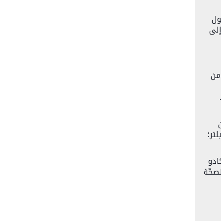
ول
إلى
من
دّل 9 ملليغرام/ديسيلتر؛
ادو
صحّة