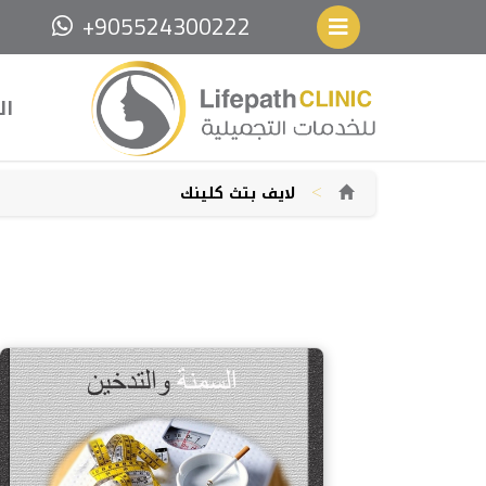
+905524300222
ال
>
لايف بتث كلينك