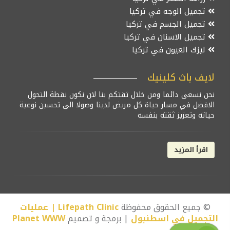
تجميل الوجه في تركيا
تجميل الجسم في تركيا
تجميل الاسنان في تركيا
ليزك العيون في تركيا
لايف باث كلينيك
نحن نسعى دائما ومن خلال ثقتكم بنا لان نكون نقطة التحول
الافضل في مسار حياة كل مريض لدينا وصولا الى تحسين نوعية
حياته وتعزيز ثقته بنفسه
اقرأ المزيد
© جميع الحقوق محفوظة
Lifepath Clinic | عمليات
التجميل في اسطنبول
| برمجة و تصميم
Planet WWW