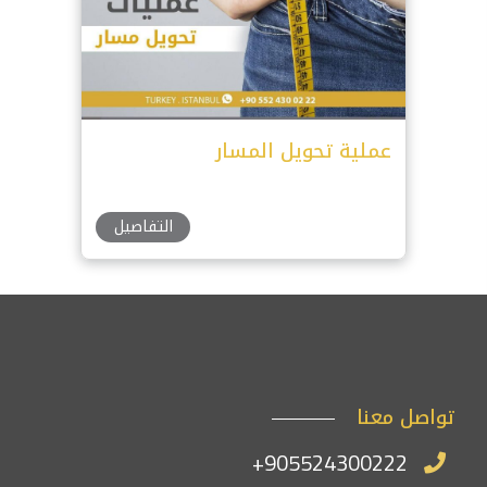
عملية تحويل المسار
التفاصيل
تواصل معنا
+905524300222