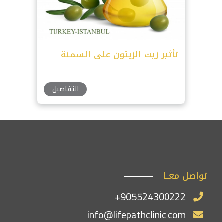
تأثير زيت الزيتون على السمنة
التفاصيل
تواصل معنا
+905524300222
info@lifepathclinic.com