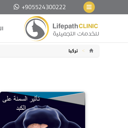
+905524300222
ال
>
تركيا